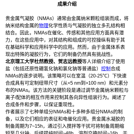
成果介绍
贵金属气凝胶（NMAs）通常由金属纳米颗粒组装而成，将
纳米结构金属的
物理
化学性质与气凝胶的独立多孔结构相
结合。因此，NMAs在催化、传感和其他应用方面具有潜
力，在这些应用中，对其结构和组成的可控操纵有助于其
在基础科学和应用科学中的应用。然而，由于金属体系表
现出特殊的凝胶行为，它们的制备仍然具有挑战性。
北京理工大学杜然教授、贺志远教授
等人详细介绍了使用
盐（包括还原性硼氢化钠和氯化钠等普通盐）
控制
合成
NMAs的逐步说明。该策略可以在室温（20-25℃）下快速
合成具有可定制纽带尺寸（从<5 nm到>100 nm）和元素分
布的NMAs。该方法的关键阶段是通过调节金属纳米颗粒与
离子/配体的相互作用来控制其各向异性组装行为。阐述了
合成条件和步骤，以保证重现性。
作者展示了七种单组分NMAs和十多种多组分NMAs的制
备，以及它们相应的表征和电催化应用。贵金属水凝胶的
制备周期为7~15h，通过引入搅拌等干扰可将制备周期缩
短至几分钟。后续提纯时间~48h，溶剂交换时间~16h，干