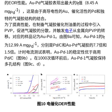
的EOR性能。Au-Pd气凝胶表现出最大的I
值（8.45 A
f
-1
mg
），这是由于高导电性的Au、催化活性的Pd和独
Pd
特的气凝胶结构的结合。
为了提高性能，在制备气凝胶催化剂油墨的过程中引入
PVP，促进气凝胶的分散，并触发
电子
从金属向PVP的转
移。对应的样品记为Au-Pd-1。由图9a可知，Au-Pd-1的I
f
-1
为12.99 A mg
，分别是Pd/C和Au-Pd气凝胶的7.7倍和
Pd
1.5倍。计时电流测试表明，Au-Pd-1的稳定性优于商用
Pd/C（图9b）。在1000次循环前后，Au-Pd-1气凝胶保持
多孔结构（图9c、d）。
图10 电催化OER性能