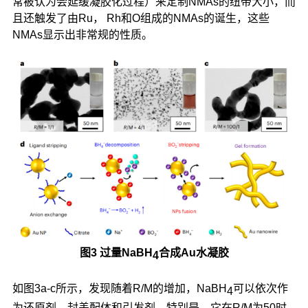
常被认为会延缓凝胶化过程）来定制NMAs的纽带大小，而
且还触发了由Ru， Rh和O组成的NMAs的诞生，这些
NMAs显示出非常规的性质。
图3 过量NaBH
合成Au水凝胶
4
如图3a-c所示，发现随着R/M的增加，NaBH
可以依次作
4
为还原剂、封盖配体和引发剂。特别是，它在R/M为50时