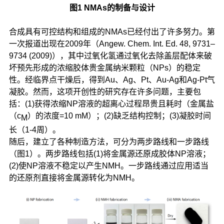
图1 NMAs的制备与设计
合成具有可控结构和组成的NMAs已经付出了许多努力。第
一次报道出现在2009年（Angew. Chem. Int. Ed. 48, 9731–
9734 (2009)），其中过氧化氢通过氧化去除盖层配体来破
坏预先形成的浓缩胶体贵金属纳米颗粒（NPs）的稳定
性。经临界点干燥后，得到Au、Ag、Pt、Au-Ag和Ag-Pt气
凝胶。然而，这项开创性的研究存在许多问题，主要包
括：(1)获得浓缩NP溶液的超离心过程昂贵且耗时（金属盐
（c
）的浓度=10 mM）；(2)缺乏结构控制；(3)凝胶时间
M
长（1-4周）。
随后，建立了各种制造方法，可分为两步路线和一步路线
（图1）。两步路线包括(1)将金属源还原成胶体NP溶液；
(2)使NP溶液不稳定以产生NMH。一步路线通过应用适当
的还原剂直接将金属源转化为NMH。