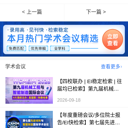
< 上一篇
下一篇 >
学术会议
查看更多
【四校联办 | EI稳定检索 | 往
届均已检索】第九届机械工
程与智能制造国际会议（WC
2026-09-18
MEIM 2026）
【年度重磅会议/多位院士报
告/EI快检索】第七届先进材