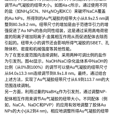
调节Au气凝胶的纽带大小。如图4a-c所示，通过使用不同
的盐（如NH
SCN、NH
NO
和KCl）来破坏NaCA覆盖
4
4
3
的Au NPs，所得到的Au气凝胶的纽带大小从8.9±2.5 nm调
整到80.3±9.2 nm。纽带尺寸的增加是由于范德华引力的增
强促进了Au NPs的各向同性组装，这是通过采用高电荷密
度的阳离子增加阳离子-金属相互作用从而促进配体去除而
引起的。纽带大小的调节还会影响所得气凝胶的SBET、孔
隙体积、密度和机械强度等其他性能。
为了在宽长度范围内连续调制，采用两种可调比例的盐作
为引发剂。图4d显示，NaOH/NaCl杂化盐体系中NaOH的
比例（从0%到100%）的调节可以使Au气凝胶的纽带尺寸
从64.0±13.3 nm连续调节到8.9±1.8 nm。最终，通过结合
上述方法，实现了Au气凝胶纽带尺寸从6.9到113.7 nm的大
范围连续调制。
另一方面，利用过量的NaBH
作为引发剂，通过调整NP-
4
配体相互作用来调节Au气凝胶的纽带大小。不同配体（例
如，NaCA、NaDC和PVP）的应用有效地调整了胶体Au
NPs的大小(从2到4 nm)，相应地调整所得Au气凝胶的纽带