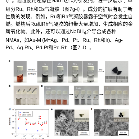
f）。通过使用还原性NaBH
作为引发剂，进一步展示了单
4
组分Ru、Rh和Os气凝胶（图7g-i）。成分的扩展有助于新
性质的发现。例如，Ru和Rh气凝胶暴露于空气时会发生自
燃。燃烧后Ru和Rh气凝胶的纽带大量增加，生成相应的金
属氧化物。此外，还可以通过NaBH
介导合成各种
4
NMAs，如Au-M (M=Ag、Pd、Pt、Ru、Rh和Ir)、Ag-
Pd、Ag-Rh、Pd-Pt和Pd-Rh（图7j-l）。