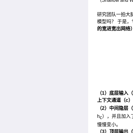
（Shallow 
研究团队一拍大腿
模型吗？ 于是
的宽进宽出网络
（
1
）底层输入（
上下文通道（
c
）
（
2
）中间隐层（
h
），并且加入
c
慢慢变小。
（
3
）顶层输出（