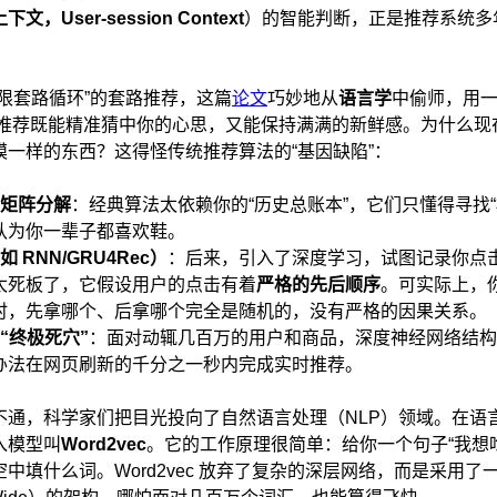
上下文，
User-session Context
）的智能判断，正是推荐系统多
限套路循环”的套路推荐，这篇
论文
巧妙地从
语言学
中偷师，用一
I推荐既能精准猜中你的心思，又能保持满满的新鲜感。为什么现在的
模一样的东西？这得怪传统推荐算法的“基因缺陷”：
矩阵分解
：经典算法太依赖你的“历史总账本”，它们只懂得寻找“
认为你一辈子都喜欢鞋。
如
RNN/GRU4Rec
）
：后来，引入了深度学习，试图记录你点
太死板了，它假设用户的点击有着
严格的先后顺序
。可实际上，
时，先拿哪个、后拿哪个完全是随机的，没有严格的因果关系。
“
终极死穴
”
：面对动辄几百万的用户和商品，深度神经网络结构
办法在网页刷新的千分之一秒内完成实时推荐。
不通，科学家们把目光投向了自然语言处理（NLP）领域。在语
入模型叫
Word2vec
。它的工作原理很简单：给你一个句子“我想吃
中填什么词。Word2vec 放弃了复杂的深层网络，而是采用了一