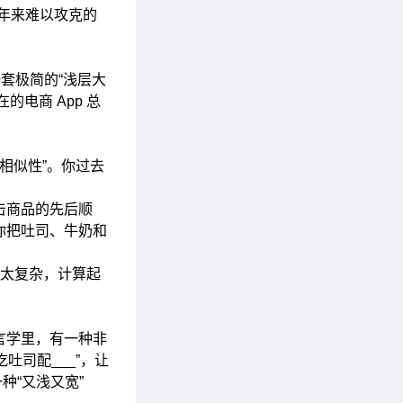
年来难以攻克的
套极简的“浅层大
电商 App 总
相似性”。你过去
击商品的先后顺
你把吐司、牛奶和
太复杂，计算起
言学里，有一种非
吐司配___”，让
种“又浅又宽”