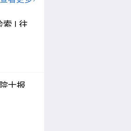
索 | 往
机械工程
（WCME
位院士报
届先进材料
议（IC