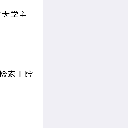
工大学主
工程与人
EAI 2
I检索丨院
届现代化
学术会议