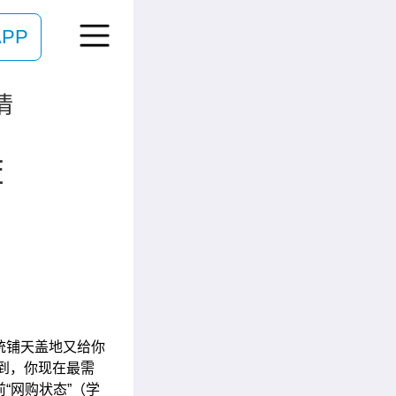
PP
情
荐
统铺天盖地又给你
到，你现在最需
“网购状态”（学