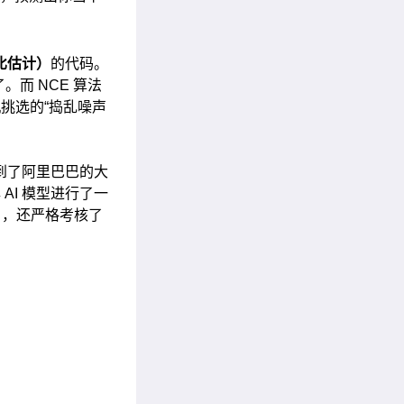
比估计）
的代码。
而 NCE 算法
挑选的“捣乱噪声
拉到了阿里巴巴的大
AI 模型进行了一
）
，还严格考核了