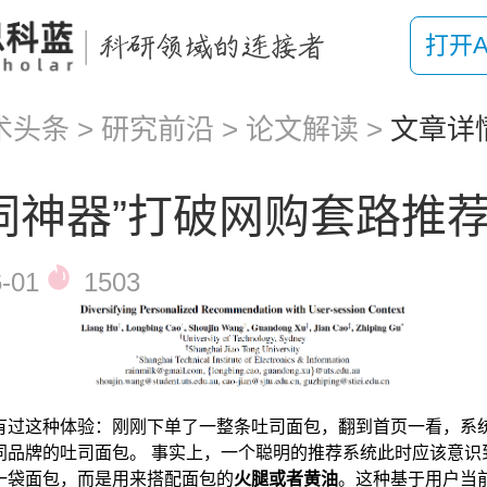
打开A
术头条
>
研究前沿
>
论文解读
>
文章详
词神器”打破网购套路推
-01
1503
有过这种体验：刚刚下单了一整条吐司面包，翻到首页一看，系
同品牌的吐司面包。 事实上，一个聪明的推荐系统此时应该意识
一袋面包，而是用来搭配面包的
火腿或者黄油
。这种基于用户当前