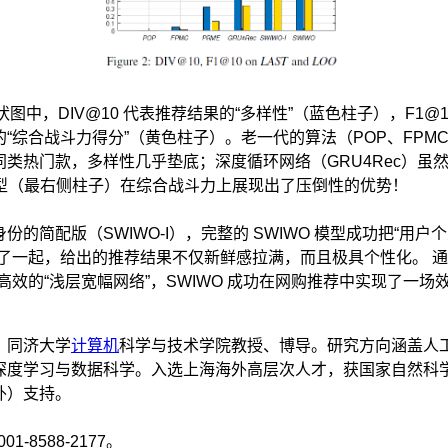
2 的柱状图中，DIV@10 代表推荐结果的“多样性”（蓝色柱子），F1@
“综合战斗力得分”（黄色柱子）。老一代的算法（POP、FPMC
同类热门款，多样性几乎垫底；深度循环网络（GRU4Rec）虽
 模型（最右侧柱子）在综合战斗力上展现出了压倒性的优势！
份的简配版（SWIWO-I），完整的 SWIWO 模型成功把“用户个
在了一起，给出的推荐结果不仅新鲜感拉满，而且极具个性化。 通
高效的“浅层宽幅网络”，SWIWO 成功在网购推荐中实现了一场
，同济大学
计算机
科学与技术学院教授、博导。研究方向涵盖人
深度学习与数据科学。入选上海海外高层次人才，获国家自然科
外）支持。
001-8588-2177。