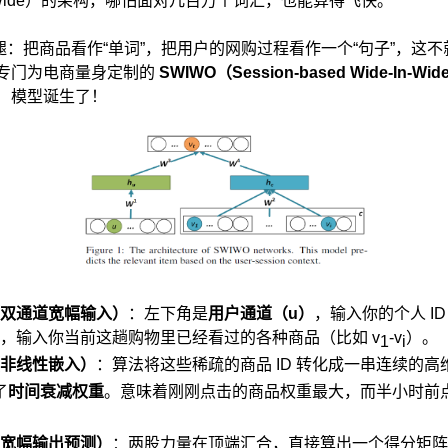
and Wide）的架构，哪怕面对几百万个词汇，也能算得飞快。
：把商品看作“单词”，把用户的网购过程看作一个“句子”，这
，专门为电商量身定制的
SWIWO
（
Session-based Wide-In-Wid
）
模型诞生了！
双通道宽幅输入）
：左下角是
用户通道（
u
）
，输入你的个人 I
，输入你当前这趟购物里已经看过的各种商品（比如 v
-v
）。
1
i
非线性嵌入）
：算法将这些稀疏的商品 ID 转化成一串连续的高
了
时间衰减权重
。意味着刚刚点击的商品权重最大，而半小时前
宽幅输出预测）
：两股力量在顶端汇合，直接算出一个得分矩阵