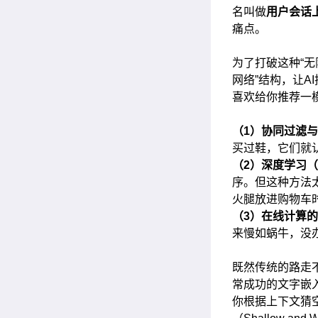
名叫做
用户会话
痛点。
为了打破这种“无
网络”结构，让A
喜欢给你推荐一
（
1
）协同过滤与
买过鞋，它们就
（
2
）深度学习（
序。但这种方法
火腿放进购物车
（
3
）在线计算的
来慢如蜗牛，没
既然传统的路走
常成功的文字嵌
你根据上下文猜空