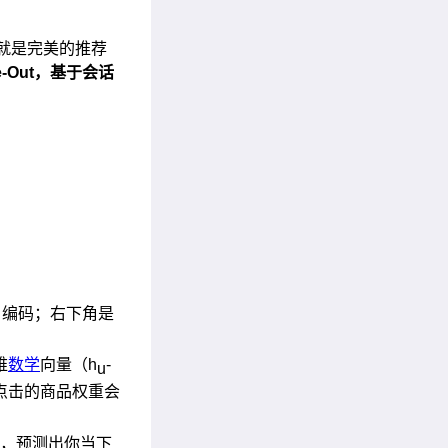
不就是完美的推荐
e-Out
，基于会话
D 编码；右下角是
维
数学
向量（h
-
u
点击的商品权重会
，预测出你当下