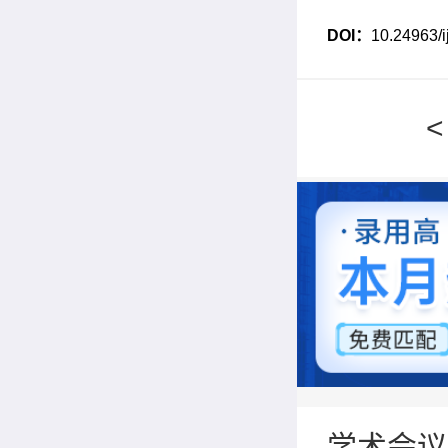
DOI
：
10.24963/i
学术会议