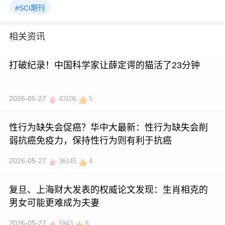
#SCI期刊
相关资讯
打破纪录！中国科学家让薛定谔的猫活了23分钟
2026-05-27
43106
5
性行为缺失会促癌？华中大最新：性行为缺失会削
弱抗癌免疫力，保持性行为则有利于抗癌
2026-05-27
36145
4
复旦、上海财大发表的权威论文发现：生肖相克的
男女可能更难成为夫妻
2026-05-27
5943
6