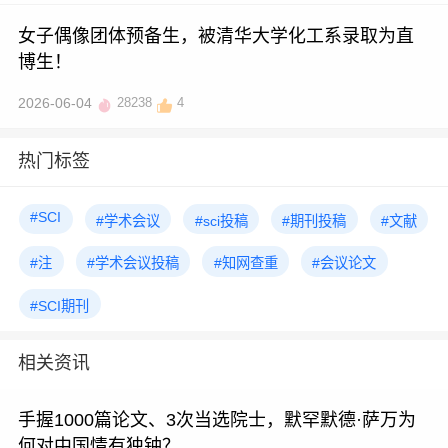
女子偶像团体预备生，被清华大学化工系录取为直
博生！
2026-06-04
28238
4
热门标签
#SCI
#学术会议
#sci投稿
#期刊投稿
#文献
#注
#学术会议投稿
#知网查重
#会议论文
#SCI期刊
相关资讯
手握1000篇论文、3次当选院士，默罕默德·萨万为
何对中国情有独钟？