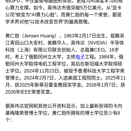
明GPU，不仅重塑电脑图形体验，更成为AI深度学习的核
心算力支撑。如今，英伟达市值突破5万亿美元，从“显卡
公司”蜕变为“AI算力心脏”，而黄仁勋的每一个荣誉，都是
学术界对他“以技术改变世界”的最高致敬。
黄仁勋（Jensen Huang），1963年2月17日出生，祖籍浙
江青田山口大安村，美籍华人，英伟达（NVIDIA）半导体
科技（上海）有限公司联合创始人、
总裁兼CEO。
16岁
时，考上了
俄勒冈州立大学
，主修
电子
工程。1984年，俄
勒冈州大学取得电机工程学位，其后在斯坦福大学取得硕
士学位。2024年11月23日，被授予香港科技大学工程学荣
誉博士。2024年2月7日，入选
美国工程院
院士。2025年11
月，获2025年斯蒂芬霍金教授奖学金。2026年1月7日，获
2026年IEEE荣誉奖章。
据英伟达官网和其他公开资料显示，加上最新获得的卡内
基梅隆荣誉博士学位，黄仁勋所拥有的博士学位至少有6
个：