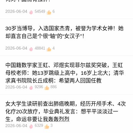
2026-06-04
54549
6
30岁当博导，入选国家杰青，被誉为学术女神！她
却直言自己是个很“轴”的“女汉子”！
2026-06-04
48841
4
中国籍数学家王虹、邓煜实现菲尔兹奖突破，王虹
母校老师：她13岁跳级上高中，16岁上北大；清华
求真书院院长丘成桐：希望两人回国任教
2026-06-04
9296
886
女大学生读研前查出肺癌晚期，经历开颅手术、4次
化疗20次放疗，毕业典礼发言：想平平淡淡过一
生，命运非要让我轰轰烈烈
2026-06-04
6329
3