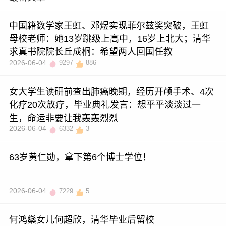
中国籍数学家王虹、邓煜实现菲尔兹奖突破，王虹
母校老师：她13岁跳级上高中，16岁上北大；清华
求真书院院长丘成桐：希望两人回国任教
2026-06-04
9297
886
女大学生读研前查出肺癌晚期，经历开颅手术、4次
化疗20次放疗，毕业典礼发言：想平平淡淡过一
生，命运非要让我轰轰烈烈
2026-06-04
6332
3
63岁黄仁勋，拿下第6个博士学位！
2026-06-04
7229
5
何鸿燊女儿何超欣，清华毕业后留校