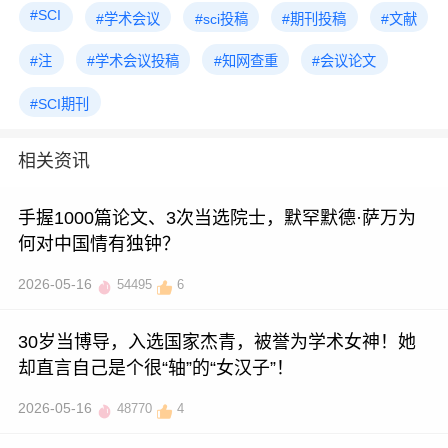
#SCI
#学术会议
#sci投稿
#期刊投稿
#文献
#注
#学术会议投稿
#知网查重
#会议论文
#SCI期刊
相关资讯
手握1000篇论文、3次当选院士，默罕默德·萨万为
何对中国情有独钟？
2026-05-16
54495
6
30岁当博导，入选国家杰青，被誉为学术女神！她
却直言自己是个很“轴”的“女汉子”！
2026-05-16
48770
4