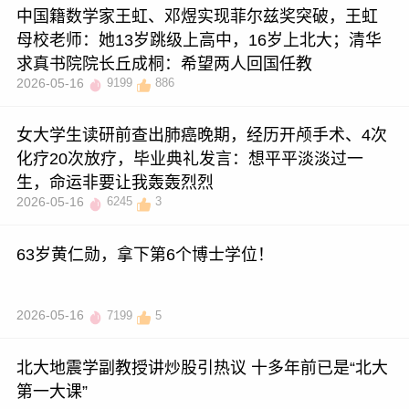
中国籍数学家王虹、邓煜实现菲尔兹奖突破，王虹
母校老师：她13岁跳级上高中，16岁上北大；清华
求真书院院长丘成桐：希望两人回国任教
2026-05-16
9199
886
女大学生读研前查出肺癌晚期，经历开颅手术、4次
化疗20次放疗，毕业典礼发言：想平平淡淡过一
生，命运非要让我轰轰烈烈
2026-05-16
6245
3
63岁黄仁勋，拿下第6个博士学位！
2026-05-16
7199
5
北大地震学副教授讲炒股引热议 十多年前已是“北大
第一大课”