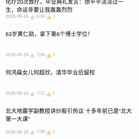
化疗20次放疗，毕业典礼发言：想平平淡淡过一
生，命运非要让我轰轰烈烈
2026-05-16
6246
3
63岁黄仁勋，拿下第6个博士学位！
2026-05-16
7199
5
何鸿燊女儿何超欣，清华毕业后留校
2026-05-16
7711
3
北大地震学副教授讲炒股引热议 十多年前已是“北大
第一大课”
2026-05-16
7789
3