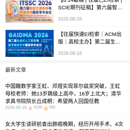
SCIE期刊征稿】第六届智能
交通系统与智慧城市国际学
2026-08-28
术会议（ITSSC 2026）
【往届快速EI检索｜ACM出
版｜高校主办】第二届生成
式AI与数字媒体艺术国际学
2026-09-18
术会议 (GAIDMA 2026)
最新文章
中国籍数学家王虹、邓煜实现菲尔兹奖突破，王虹
母校老师：她13岁跳级上高中，16岁上北大；清华
求真书院院长丘成桐：希望两人回国任教
2026-05-16
9199
886
女大学生读研前查出肺癌晚期，经历开颅手术、4次