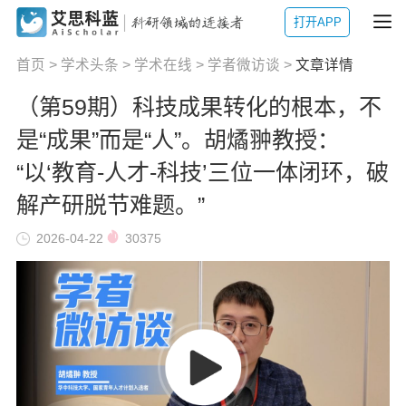
打开APP
首页
>
学术头条
>
学术在线
>
学者微访谈
>
文章详情
（第59期）科技成果转化的根本，不
是“成果”而是“人”。胡燏翀教授：
“以‘教育-人才-科技’三位一体闭环，破
解产研脱节难题。”
2026-04-22
30375