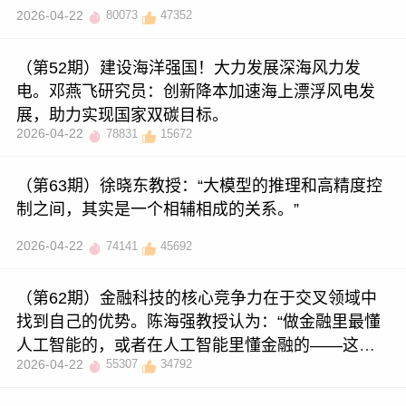
2026-04-22
80073
47352
（第52期）建设海洋强国！大力发展深海风力发
电。邓燕飞研究员：创新降本加速海上漂浮风电发
展，助力实现国家双碳目标。
2026-04-22
78831
15672
（第63期）徐晓东教授：“大模型的推理和高精度控
制之间，其实是一个相辅相成的关系。”
2026-04-22
74141
45692
（第62期）金融科技的核心竞争力在于交叉领域中
找到自己的优势。陈海强教授认为：“做金融里最懂
人工智能的，或者在人工智能里懂金融的——这就
2026-04-22
55307
34792
是你的比较优势。”