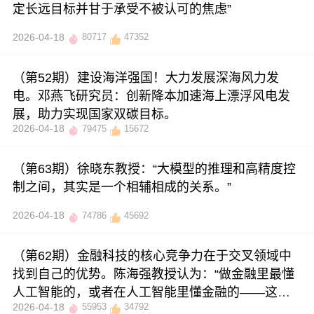
定长远目标并甘于承受不被认可的焦虑”
2026-04-18
80717
47352
（第52期）建设海洋强国！大力发展深海风力发
电。邓燕飞研究员：创新降本加速海上漂浮风电发
展，助力实现国家双碳目标。
2026-04-18
79475
15672
（第63期）徐晓东教授：“大模型的推理和高精度控
制之间，其实是一个相辅相成的关系。”
2026-04-18
74786
45692
（第62期）金融科技的核心竞争力在于交叉领域中
找到自己的优势。陈海强教授认为：“做金融里最懂
人工智能的，或者在人工智能里懂金融的——这就
2026-04-18
55953
34792
是你的比较优势。”