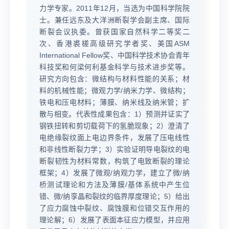
力学专家。2011年12月，当选为中国科学院院
士。兼任远东及大洋洲断裂学会副主席、国际
断裂会议执委。曾获国家自然科学二等奖二
次、香港裘槎高级研究学者奖、美国ASM
International Fellow奖、中国科学技术协会青年
科技奖和何梁何利基金科学与技术进步奖等。
研究方向包含：微结构与材料性能的关系；材
料的机械性能；微观力学/纳米力学、微结构；
铁电和压电材料；薄膜、纳米线及纳米管；扩
散与相变。代表性成果包含：1）预测并证实了
钢铁扭转和剪切载荷下的氢脆现象；2）澄清了
电绝缘裂纹面上电边界条件，发展了压电线性
和非线性断裂力学；3）实验证明导电裂纹的电
断裂韧性为材料常数，构筑了电致断裂的理论
框架；4）发展了微观/纳观力学，建立了微/纳
桥测试理论和方法及薄膜/基体系统中产生位
错、微/纳孪晶和裂纹的临界厚度理论；5）给出
了应力腐蚀中裂纹、腐蚀膜和位错交互作用的
理论解；6）发展了表面本征应力模型，并应用