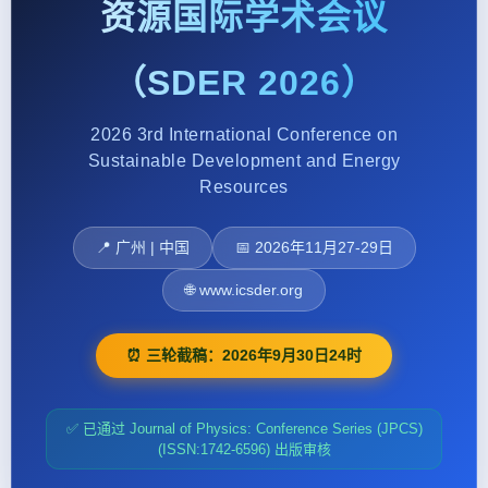
资源国际学术会议
（SDER 2026）
2026 3rd International Conference on
Sustainable Development and Energy
Resources
📍 广州 | 中国
📅 2026年11月27-29日
🌐 www.icsder.org
⏰ 三轮截稿：2026年9月30日24时
✅ 已通过 Journal of Physics: Conference Series (JPCS)
(ISSN:1742-6596) 出版审核