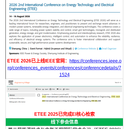
ETEE 2026已上线IEEE官网：
https://conferences.ieee.o
rg/conferences_events/conferences/conferencedetails/7
1524
ETEE 2025已完成EI核心检索
线下参会信息