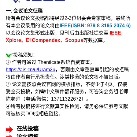
一. 会议论文征稿
所有会议论文投稿都将经过2-3位组委会专家审稿，最终所
有本会议录用的论文将由
IEEE(ISBN: 979-8-3195-2074-6)
以会议论文集形式出版，见刊后由出版社提交至
IEEE
Xplore、EI Compendex、Scopus
等数据库。
投稿须知：
② 作者可通过iThenticate系统自费查重，
https://ais.cn/u/Uram2u
，否则由文章重复率引起的被拒稿
将由作者自行承担责任。涉嫌抄袭的论文将不被出版。
③ 论文需按照会议官网的模板排版，不得少于4页。仅接
受全英投稿，如需中文稿件翻译服务，可咨询会务组老师
陈老师（电话/微信：13711322672）。
④所有投稿将进行文献真实性检测，请务必保证参考文献
可被核实DOI或相应链接。
在线投稿