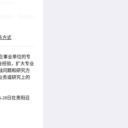
 Science
endex，Scopus
系方式
、企事业单位的专
业经验，扩大专业
战问题和研究方
业务或研究上的
-28日在贵阳召
:59分前投递