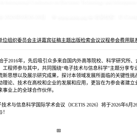
th International Conference on Electronic Technology and Information
📅
2026年6月26-28日
🌐
www.icetis.org
📖
收录检索：EI Comp
单位
组织委员会
主讲嘉宾
征稿主题
出版检索
会议议程
参会费用
联
会议始于2016年，先后吸引众多来自国内外高等院校、科学研究所
、工程师参与其中，共同围绕“电子技术与信息科学”主题分享专
流新思想以及展示研究成果，探讨本领域发展所面临的关键性挑
动理论、技术在高校和企业的发展和应用，更旨在为参会者建立
来事业上的全球合作伙伴。
信息科学国际学术会议（ICETIS 2026）将于2026年6月26
与！
：投稿后3-5个工作日
📅
最终截稿日期：2026年6月12日23