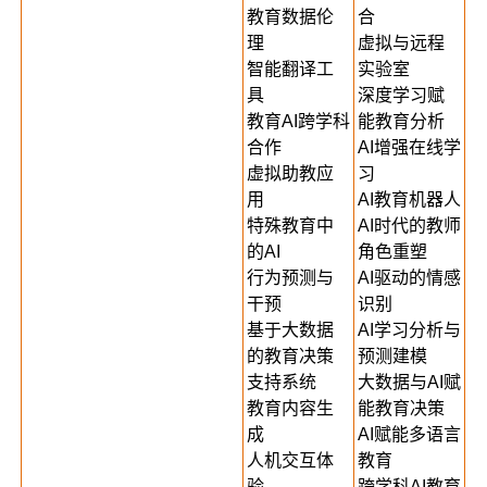
教育数据伦
合
理
虚拟与远程
智能翻译工
实验室
具
深度学习赋
教育AI跨学科
能教育分析
合作
AI增强在线学
虚拟助教应
习
用
AI教育机器人
特殊教育中
AI时代的教师
的AI
角色重塑
行为预测与
AI驱动的情感
干预
识别
基于大数据
AI学习分析与
的教育决策
预测建模
支持系统
大数据与AI赋
教育内容生
能教育决策
成
AI赋能多语言
人机交互体
教育
验
跨学科AI教育