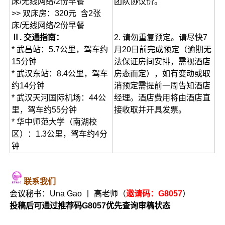
床/无线网络/2份早餐
团队协议价。
>> 双床房：320元 含2张
床/无线网络/2份早餐
Ⅱ. 交通指南：
2. 请勿重复预定。请尽快7
* 武昌站：5.7公里，驾车约
月20日前完成预定（逾期无
15分钟
法保证房间安排，需视酒店
* 武汉东站：8.4公里，驾车
房态而定），如有变动或取
约14分钟
消预定需提前一周告知酒店
* 武汉天河国际机场：44公
经理。酒店费用将由酒店直
里，驾车约55分钟
接收取并开具发票。
* 华中师范大学（南湖校
区）：1.3公里，驾车约4分
钟
联系我们
会议秘书：Una Gao 丨 高老师（
邀请码：G8057
）
投稿后可通过推荐码G8057优先查询审稿状态