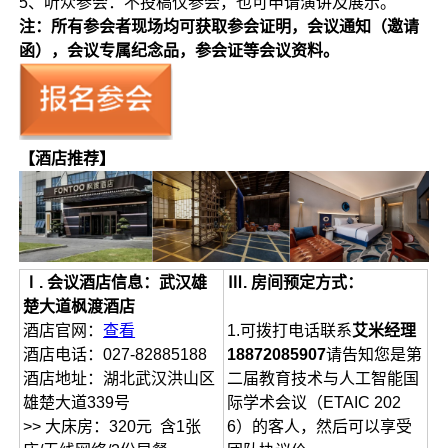
5、听众参会：不投稿仅参会，也可申请演讲及展示。
注：所有参会者现场均可获取参会证明，会议通知（邀请
函），会议专属纪念品，参会证等会议资料。
【酒店推荐】
Ⅰ. 会议酒店信息：
武汉雄
Ⅲ. 房间预定方式：
楚大道枫渡酒店
酒店官网：
查看
1.可拨打电话联系
艾米经理
酒店电话：027-82885188
18872085907
请告知您是第
酒店地址：湖北武汉洪山区
二届教育技术与人工智能国
雄楚大道339号
际学术会议（ETAIC 202
>> 大床房：320元 含1张
6）的客人，然后可以享受