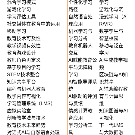
混合学习模式
个性化学习
学习
游戏化学习
路径
游戏化与沉
学习评估工具
自然语言处
浸式学习（A
社交媒体在教育中的运用
理应用
R/VR）
移动学习
机器学习与
数字孪生与
教育技术可及性
学习分析
智慧校园
教学视频有效性
教育机器人
移动与泛在
教育游戏设计
交互
学习
教师角色再定义
AI赋能教育公
AI生成教学视
基于项目的学习
平与无障碍
频
STEM技术整合
学习
区块链与AI知
知识共享平台
AI智能导师系
识共享
编程与机器人教育
统
AI辅助编程教
教学内容可视化
AI驱动的评测
育与计算思
学习管理系统（LMS）
与反馈
维
虚拟实验室
情感计算教
知识图谱与AI
创新教学法与技术
育应用
可视化
教育技术未来趋势
学习分析工
下一代LMS
对话式AI与自然语言处理
具
与大数据融