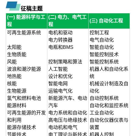
征稿主题
(一) 能源科学与工
(二) 电力、电气工
(三) 自动化工程
程
程
可再生能源系统
电机和驱动
控制工程
电力转换器
电气自动化
太阳能
电瓶和BMS
智能自动化
生物质能
智能控制技术
风能
控制策略和算法
智能控制系统
波浪和潮汐能源
人工智能
机器人和自动化系
地热能
设计和优化
统
核能
智能电网
机械设计制造及自
生物能源
运输电气化
动化
氢气和燃料电池
新能源汽车、电动
自动控制系统
能源材料
汽车
自动化和监控系统
可再生能源的开发
电力系统和自动化
工业自动化
和利用
高电压与绝缘技术
自动化仪器仪表与
能源存储技术
电动机和电气
装置
节能技术
电工理论与新技术
机器人控制