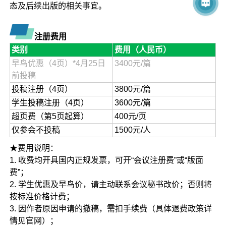
态及后续出版的相关事宜。
注册费用
类别
费用（人民币）
早鸟优惠（4页）*4月25日
3400元/篇
前投稿
投稿注册（4页）
3800元/篇
学生投稿注册（4页）
3600元/篇
超页费（第5页起算）
400元/页
仅参会不投稿
1500元/人
★费用说明：
1. 收费均开具国内正规发票，可开“会议注册费”或“版面
费”；
2. 学生优惠及早鸟价，请主动联系会议秘书改价；否则将
按标准价格计费；
3. 因作者原因申请的撤稿，需扣手续费（具体退费政策详
情见官网）；