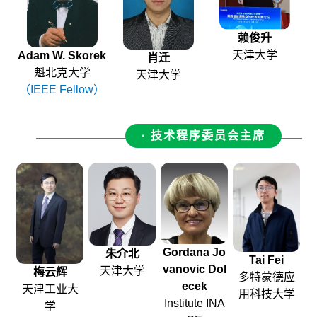
赖俊升
天津大学
Adam W. Skorek
肖迁
魁北克大学
天津大学
（IEEE Fellow）
· 技术程序委员会主席
Gordana Jo
朱介北
Tai Fei
vanovic Dol
天津大学
梅云辉
多特蒙德应
ecek
天津工业大
用科技大学
Institute INA
学