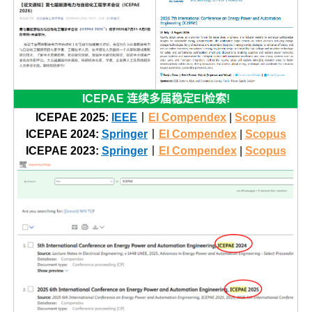
ICEPAE 连续多届稳定EI检索!
ICEPAE 2025:
IEEE
丨
EI Compendex
|
Scopus
ICEPAE 2024:
Springer
丨
EI Compendex
|
Scopus
ICEPAE 2023:
Springer
丨
EI Compendex
|
Scopus