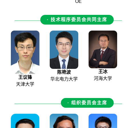
OE
· 技术程序委员会共同主席
王冰
陈艳波
王议锋
河海大学
华北电力大学
天津大学
· 组织委员会主席