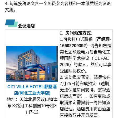
4. 每篇投稿论文含一个免费参会名额和一本纸质版会议论
文集。
会议酒店
1. 房间预定方式：
1.可拨打电话联系（
严经理-
16602209392）
请告知您是
第七届能源电力与自动化工
程国际学术会议（ICEPAE
2026）的客人，然后可以享
受团队协议价。
2. 请勿重复预定。请尽快在
7月25日前完成预定（逾期
CITI VILLA HOTEL都墅酒
无法保证房间安排，需视酒
店(河北工业大学店)
店房态而定），如有变动或
地址：天津北辰区双口镇津
取消预定需提前一周告知酒
永公路河工科创园10号楼3
店经理。酒店费用将由酒店
门7-12
直接收取并开具发票。