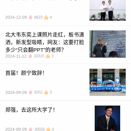
2024-12-09
8623
4
北大韦东奕上课照片走红，板书潇
洒，新发型吸睛，网友：这要打脸
多少“只会翻PPT”的老师？
2024-11-12
10315
3
首届！颜宁致辞！
2024-09-09
9252
3
郑强，去这所大学了！
2024-09-09
30559
4