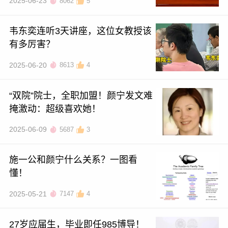
2025-06-23
8062
5
韦东奕连听3天讲座，这位女教授该
有多厉害？
2025-06-20
8613
4
“双院”院士，全职加盟！颜宁发文难
掩激动：超级喜欢她！
2025-06-09
5687
3
施一公和颜宁什么关系？一图看
懂！
2025-05-21
7147
4
27岁应届生，毕业即任985博导！