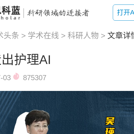
打开A
术头条
>
学术在线
>
科研人物
>
文章详
出护理AI
-03
875307