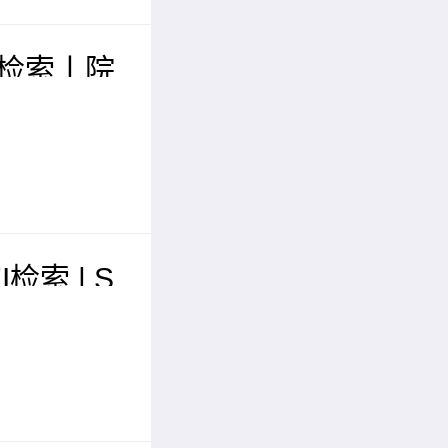
I检索丨院
届现代化
学术会议
I检索 | S
届智能交
际学术会