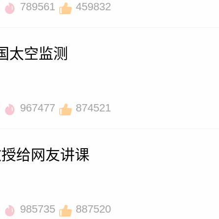
789561
459832
国太空监测
967477
874521
教授给网友讲课
985735
887520