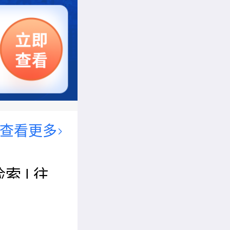
查看更多
索 | 往
机械工程
（WCME