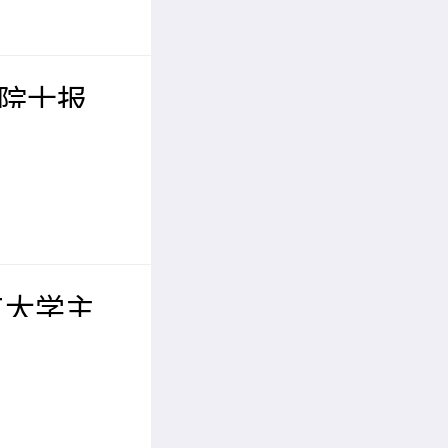
位院士报
届先进材料
议（IC
工大学主
工程与人
EAI 2