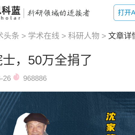
打开A
术头条
>
学术在线
>
科研人物
>
文章详
院士，50万全捐了
-26
968886