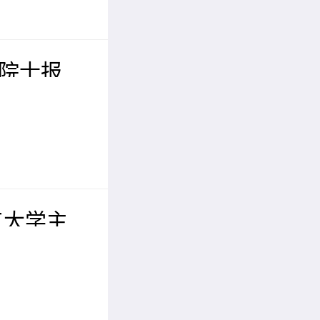
位院士报
届先进材料
议（IC
工大学主
工程与人
EAI 2