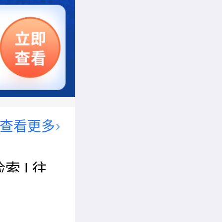
查看更多
索 | 往
机械工程
（WCME