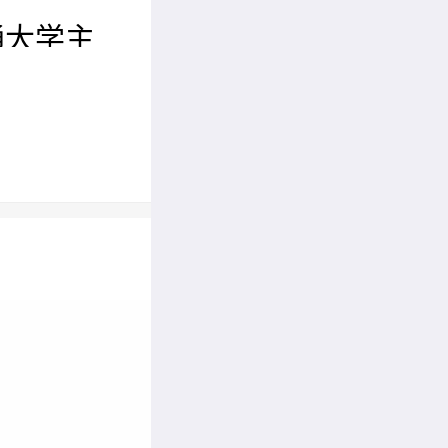
通大学主
工程与计
（EIEC