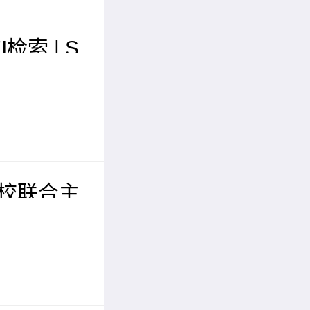
I检索 | S
届智能交
际学术会
高校联合主
届机电一体
程国际学
26）