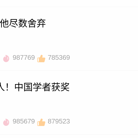
他尽数舍弃
987769
785369
人！中国学者获奖
985679
879523