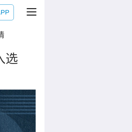
PP
情
入选