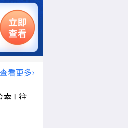
查看更多
索 | 往
机械工程
（WCME