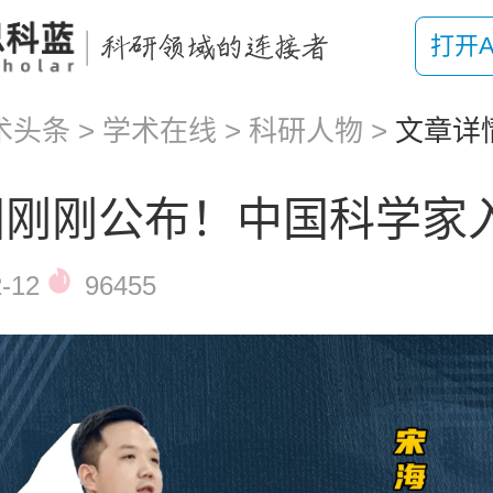
打开A
术头条
>
学术在线
>
科研人物
>
文章详
国刚刚公布！中国科学家
-12
96455