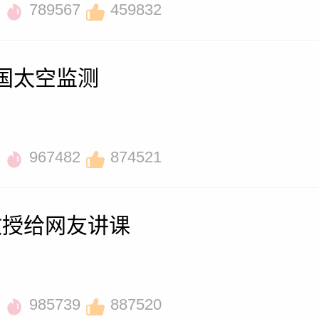
789567
459832
国太空监测
967482
874521
教授给网友讲课
985739
887520