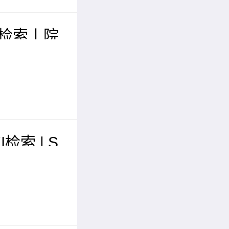
I检索丨院
届现代化
学术会议
I检索 | S
届智能交
际学术会