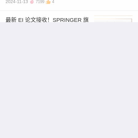
2024-11-13
7199
4
最新 EI 论文接收！SPRINGER 旗
下好刊，全学科可发！
2026/07/27
5844
4
审稿快返修友好 | 6本多学科稳妥 S
CI，高效见刊！
2026/07/27
5128
4
无版面费，稳定好发的学报推荐！
2026/07/27
5334
2
超好发的英文普刊，8月见刊，性价