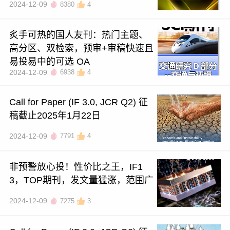
2024-12-09
8380
4
炙手可热的国人友刊：热门主题、
高分区、双检索，预审+审稿快速且
易投易中的可选 OA
2024-12-09
6938
4
Call for Paper (IF 3.0, JCR Q2) 征
稿截止2025年1月22日
2024-12-09
7791
4
非预警放心投！性价比之王，IF1
3，TOP期刊，发文量猛涨，范围广
2024-12-09
7275
3