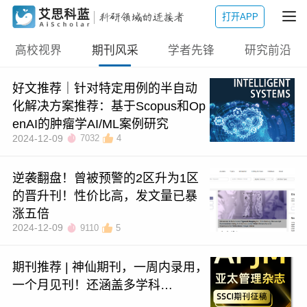
打开APP
高校视界
期刊风采
学者先锋
研究前沿
好文推荐｜针对特定用例的半自动
化解决方案推荐：基于Scopus和Op
enAI的肿瘤学AI/ML案例研究
2024-12-09
7032
4
逆袭翻盘！曾被预警的2区升为1区
的晋升刊！性价比高，发文量已暴
涨五倍
2024-12-09
9110
5
期刊推荐 | 神仙期刊，一周内录用，
一个月见刊！还涵盖多学科…