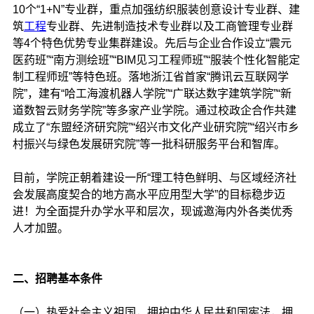
10个“1+N”专业群，重点加强纺织服装创意设计专业群、建
筑
工程
专业群、先进制造技术专业群以及工商管理专业群
等4个特色优势专业集群建设。先后与企业合作设立“震元
医药班”“南方测绘班”“BIM见习工程师班”“服装个性化智能定
制工程师班”等特色班。落地浙江省首家“腾讯云互联网学
院”，建有“哈工海渡机器人学院”“广联达数字建筑学院”“新
道数智云财务学院”等多家产业学院。通过校政企合作共建
成立了“东盟经济研究院”“绍兴市文化产业研究院”“绍兴市乡
村振兴与绿色发展研究院”等一批科研服务平台和智库。
目前，学院正朝着建设一所“理工特色鲜明、与区域经济社
会发展高度契合的地方高水平应用型大学”的目标稳步迈
进！为全面提升办学水平和层次，现诚邀海内外各类优秀
人才加盟。
二、招聘基本条件
（一）热爱社会主义祖国，拥护中华人民共和国宪法，拥