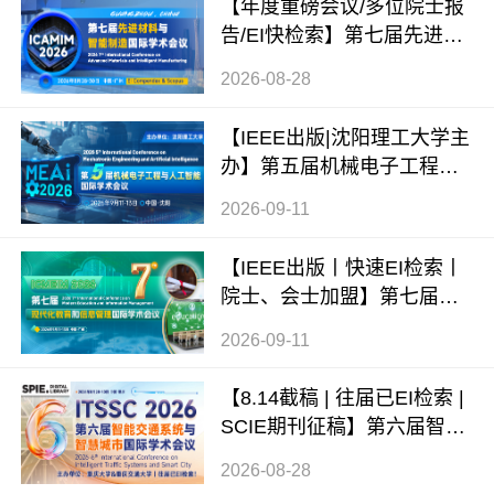
【年度重磅会议/多位院士报
告/EI快检索】第七届先进材
料与智能制造国际学术会议
2026-08-28
（ICAMIM 2026）
【IEEE出版|沈阳理工大学主
办】第五届机械电子工程与
人工智能国际学术会议（ME
2026-09-11
AI 2026）
【IEEE出版丨快速EI检索丨
院士、会士加盟】第七届现
代化教育和信息管理国际学
2026-09-11
术会议 (ICMEIM 2026)
【8.14截稿 | 往届已EI检索 |
SCIE期刊征稿】第六届智能
交通系统与智慧城市国际学
2026-08-28
术会议（ITSSC 2026）