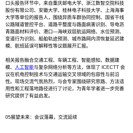
口头报告环节中，来自重庆邮电大学、浙江数智交院科技
股份有限公司、安徽大学、桂林电子科技大学、上海海事
大学等单位的报告人，围绕异质车群协同控制、国省干线
公路隧道管控平台、道路平整度与路面病害识别、导电沥
青路面材料评价、港口—海峡双层航运网络、水位预测、
变道行为识别、船舶轨迹预测、城市路网内涝恢复延迟建
模、航班延误可解释性等议题展开汇报。
相关报告融合交通工程、车辆工程、智能感知、数据建
模、
人工智能
与复杂网络分析等方法，体现了 ICECTT 会
议在机电控制技术与交通运输交叉领域的包容性与前沿
性。现场交流气氛热烈，与会专家围绕研究思路、方法适
用性和工程落地路径进行了讨论，为青年学者进一步完善
研究提供了有益启发。
05展望未来：会议落幕，交流延续