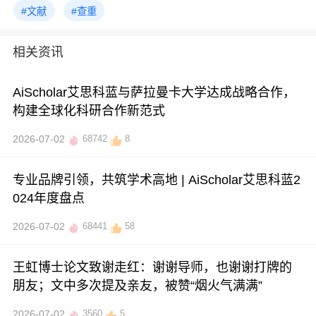
#文献
#查重
相关资讯
AiScholar艾思科蓝与萨拉曼卡大学达成战略合作，
构建全球化科研合作新范式
2026-07-02
68742
8
专业品牌引领，共筑学术高地 | AiScholar艾思科蓝2
024年度盘点
2026-07-02
68441
58
王虹博士论文致谢走红：谢谢导师，也谢谢打牌的
朋友；文中多次提及亲友，被赞“烟火气满满”
2026-07-02
3560
5