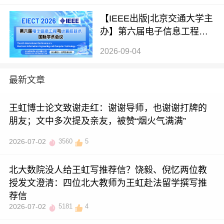
6）
【IEEE出版|北京交通大学主
办】第六届电子信息工程与
计算机技术国际学术会议（E
2026-09-04
IECT 2026）
最新文章
王虹博士论文致谢走红：谢谢导师，也谢谢打牌的
朋友；文中多次提及亲友，被赞“烟火气满满”
2026-07-02
3560
5
北大数院没人给王虹写推荐信？饶毅、倪忆两位教
授发文澄清：四位北大教师为王虹赴法留学撰写推
荐信
2026-07-02
5181
4