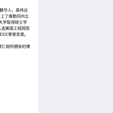
，美籍华人，英伟达
考上了
俄勒冈州立
福大学取得硕士学
入选
美国工程院
院
IEEE荣誉奖章。
黄仁勋所拥有的博