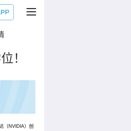
PP
情
学位！
（NVIDIA）创