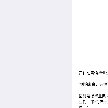
黄仁勋寄语毕
“别怕未来，去塑造
回到这场毕业典
生们：“你们正
启。”