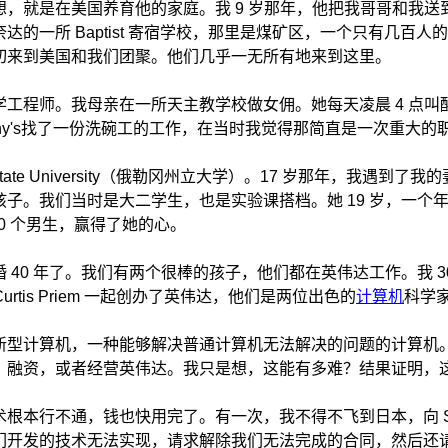
想，就是在美国养育他的家庭。我 9 岁那年，他把我哥哥和我送
达的一所 Baptist 寄宿学校，那里是煤矿区，一个只有几百人
切来到美国和我们团聚。他们几乎一无所有地来到这里。
学工程师。我母亲在一所天主教学校做女佣。她每天凌晨 4 点叫
nny's找了一份洗碗工的工作，在当时我觉得那简直是一次重大的
 State University（俄勒冈州立大学）。17 岁那年，我遇到了我的
孩子。我们当时是大二学生，也是实验课搭档。她 19 岁，一个
50 个男生，赢得了她的心。
 40 年了。我们有两个很棒的孩子，他们都在英伟达工作。我 30 岁
y、Curtis Priem 一起创办了英伟达，他们是两位出色的
计算机
科学
新型计算机，一种能够解决普通计算机无法解决的问题的计算机
、融资，或者经营英伟达。我只是想，这能有多难？结果证明，
根本行不通，钱也快用完了。有一次，我不得不飞到日本，向 Sega
们开发的技术无法实现，请求解除我们无法完成的合同，然后还