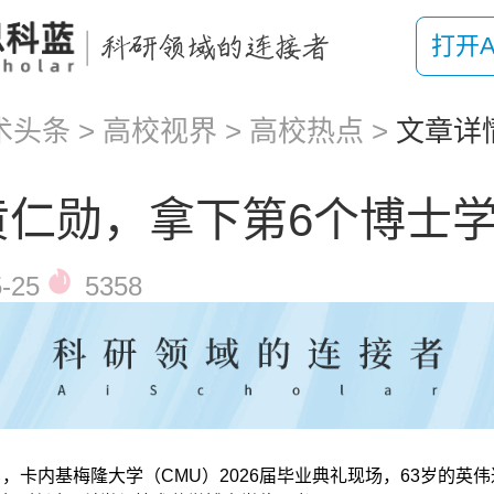
打开A
术头条
>
高校视界
>
高校热点
>
文章详
黄仁勋，拿下第6个博士
-25
5358
日，卡内基梅隆大学（CMU）2026届毕业典礼现场，63岁的英伟达