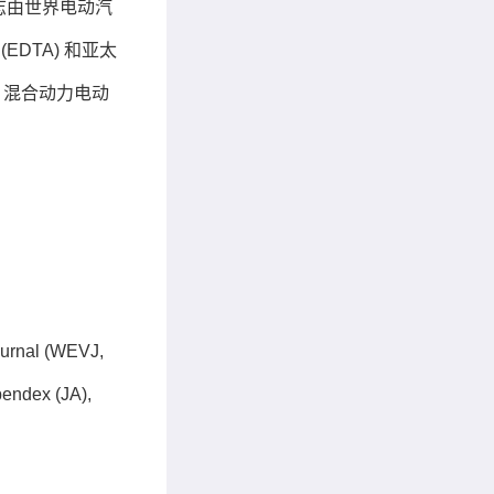
，该杂志由世界电动汽
(EDTA) 和亚太
车、混合动力电动
ournal
(
WEVJ
,
ndex (JA),